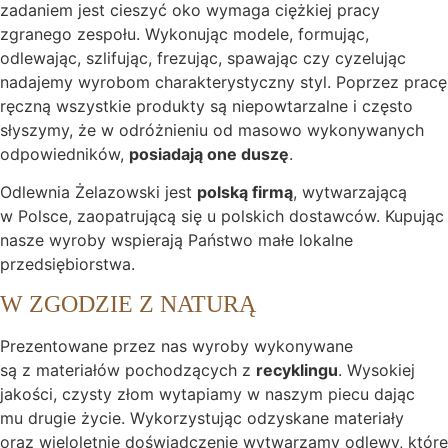
zadaniem jest cieszyć oko wymaga ciężkiej pracy
zgranego zespołu. Wykonując modele, formując,
odlewając, szlifując, frezując, spawając czy cyzelując
nadajemy wyrobom charakterystyczny styl. Poprzez pracę
ręczną wszystkie produkty są niepowtarzalne i często
słyszymy, że w odróżnieniu od masowo wykonywanych
odpowiedników,
posiadają one duszę
.
Odlewnia Żelazowski jest
polską firmą
, wytwarzającą
w Polsce, zaopatrującą się u polskich dostawców. Kupując
nasze wyroby wspierają Państwo małe lokalne
przedsiębiorstwa.
W ZGODZIE Z NATURĄ
Prezentowane przez nas wyroby wykonywane
są z materiałów pochodzących z
recyklingu
. Wysokiej
jakości, czysty złom wytapiamy w naszym piecu dając
mu drugie życie. Wykorzystując odzyskane materiały
oraz wieloletnie doświadczenie wytwarzamy odlewy, które