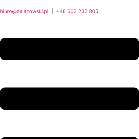
biuro@zelazowski.pl
|
+48 602 232 805