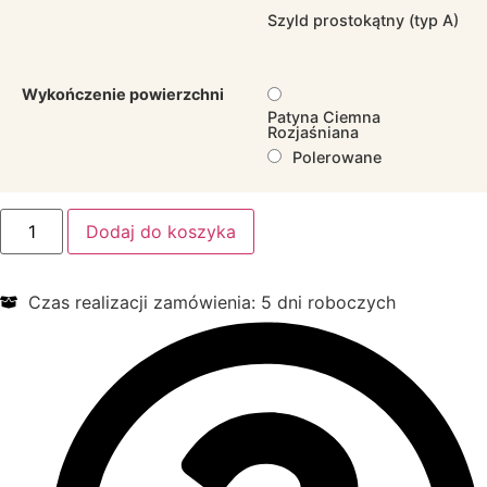
Szyld prostokątny (typ A)
Wykończenie powierzchni
Patyna Ciemna
Rozjaśniana
Polerowane
ilość
Dodaj do koszyka
Klamka
Okienna
KO4
Czas realizacji zamówienia: 5 dni roboczych