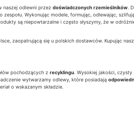
w naszej odlewni przez
doświadczonych rzemieślników
. 
 zespołu. Wykonując modele, formując, odlewając, szlifuj
 produkty są niepowtarzalne i często słyszymy, że w odr
lsce, zaopatrującą się u polskich dostawców. Kupując nas
iałów pochodzących z
recyklingu
. Wysokiej jakości, czyst
wiadczenie wytwarzamy odlewy, które posiadają
odpowiedni
eriał o wskazanym składzie.