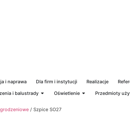
a i naprawa
Dla firm i instytucji
Realizacje
Refer
enia i balustrady
Oświetlenie
Przedmioty uż
ogrodzeniowe
/ Szpice SO27