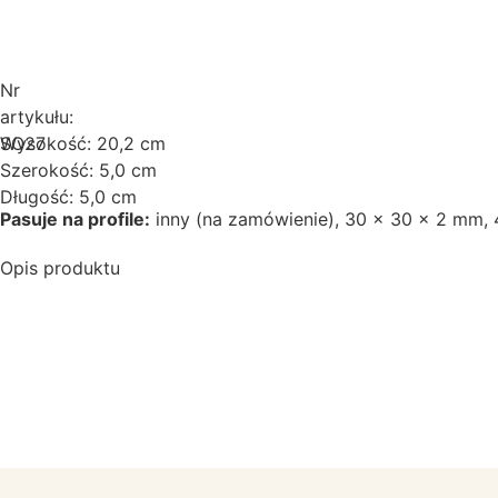
Nr
artykułu:
SO27
Wysokość: 20,2 cm
Szerokość: 5,0 cm
Długość: 5,0 cm
Pasuje na profile:
inny (na zamówienie)
,
30 x 30 x 2 mm
,
Opis produktu