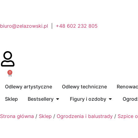
biuro@zelazowski.pl
|
+48 602 232 805
0
Odlewy artystyczne
Odlewy techniczne
Renowacj
Sklep
Bestsellery
Figury i ozdoby
Ogrodz
Strona główna
/
Sklep
/
Ogrodzenia i balustrady
/
Szpice 