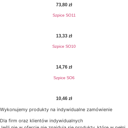
73,80
zł
Szpice SO11
13,33
zł
Szpice SO10
14,76
zł
Szpice SO6
10,46
zł
Wykonujemy produkty na indywidualne zamówienie
Dla firm oraz klientów indywidualnych
Jeśli nie w ofercie nie znajdują się produkty, które w pełni