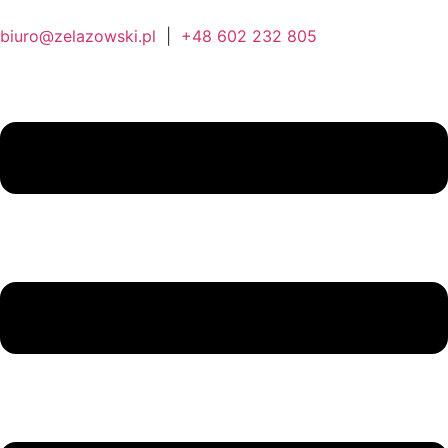
biuro@zelazowski.pl
|
+48 602 232 805