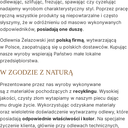
odlewając, szlifując, frezując, spawając czy cyzelując
nadajemy wyrobom charakterystyczny styl. Poprzez pracę
ręczną wszystkie produkty są niepowtarzalne i często
słyszymy, że w odróżnieniu od masowo wykonywanych
odpowiedników,
posiadają one duszę
.
Odlewnia Żelazowski jest
polską firmą
, wytwarzającą
w Polsce, zaopatrującą się u polskich dostawców. Kupując
nasze wyroby wspierają Państwo małe lokalne
przedsiębiorstwa.
W ZGODZIE Z NATURĄ
Prezentowane przez nas wyroby wykonywane
są z materiałów pochodzących z
recyklingu
. Wysokiej
jakości, czysty złom wytapiamy w naszym piecu dając
mu drugie życie. Wykorzystując odzyskane materiały
oraz wieloletnie doświadczenie wytwarzamy odlewy, które
posiadają
odpowiednie właściwości i kolor
. Na specjalne
życzenie klienta, głównie przy odlewach technicznych,