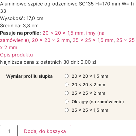
Aluminiowe szpice ogrodzeniowe SO135 H=170 mm W= fi
33
Wysokość: 17,0 cm
Średnica: 3,3 cm
Pasuje na profile:
20 x 20 x 1,5 mm
,
inny (na
zamówienie)
,
20 x 20 x 2 mm
,
25 x 25 x 1,5 mm
,
25 x 25
x 2 mm
Opis produktu
Najniższa cena z ostatnich 30 dni:
0,00
zł
Wymiar profilu słupka
20 x 20 x 1,5 mm
20 x 20 x 2 mm
25 x 25 x 2 mm
Okrągły (na zamówienie)
25 x 25 x 1,5 mm
ilość
Dodaj do koszyka
Szpice