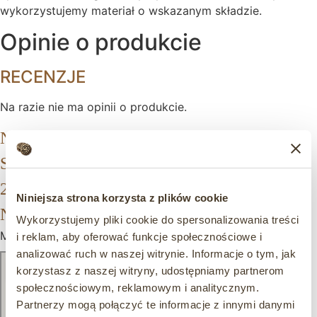
wykorzystujemy materiał o wskazanym składzie.
Opinie o produkcie
RECENZJE
Na razie nie ma opinii o produkcie.
NAPISZ PIERWSZĄ OPINIĘ O „SZPICE
SO135 ALUMINIUM NA PROFIL 20×20
25×25 GROT, KOŃCÓWKA
Niniejsza strona korzysta z plików cookie
NA OGRODZENIA”
Wykorzystujemy pliki cookie do spersonalizowania treści
Musisz się
zalogować
, aby dodać opinię.
i reklam, aby oferować funkcje społecznościowe i
analizować ruch w naszej witrynie. Informacje o tym, jak
korzystasz z naszej witryny, udostępniamy partnerom
społecznościowym, reklamowym i analitycznym.
Partnerzy mogą połączyć te informacje z innymi danymi