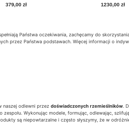
379,00
zł
1230,00
zł
ełni spełniają Państwa oczekiwania, zachęcamy do skorzyst
nych przez Państwa podstawach. Więcej informacji o indyw
w naszej odlewni przez
doświadczonych rzemieślników
. 
 zespołu. Wykonując modele, formując, odlewając, szlifuj
 produkty są niepowtarzalne i często słyszymy, że w odr