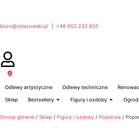
biuro@zelazowski.pl
|
+48 602 232 805
0
Odlewy artystyczne
Odlewy techniczne
Renowacj
Sklep
Bestsellery
Figury i ozdoby
Ogrodz
Strona główna
/
Sklep
/
Figury i ozdoby
/
Popiersia
/ Popie