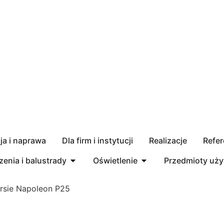
a i naprawa
Dla firm i instytucji
Realizacje
Refer
enia i balustrady
Oświetlenie
Przedmioty uż
rsie Napoleon P25