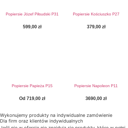
Popiersie Józef Piłsudski P31
Popiersie Kościuszko P27
599,00
zł
379,00
zł
Popiersie Papieża P15
Popiersie Napoleon P11
Od
719,00
zł
3690,00
zł
Wykonujemy produkty na indywidualne zamówienie
Dla firm oraz klientów indywidualnych
Jeśli nie w ofercie nie znajdują się produkty, które w pełni