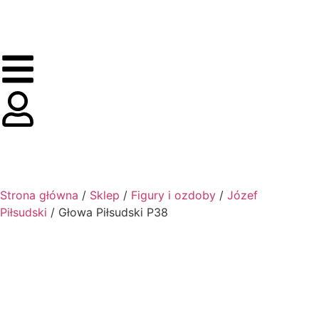
0,00
zł
0
Strona główna
/
Sklep
/
Figury i ozdoby
/
Józef
Piłsudski
/ Głowa Piłsudski P38