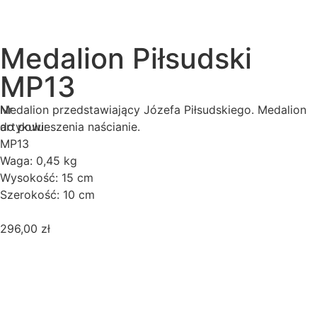
Medalion Piłsudski
MP13
Nr
Medalion przedstawiający Józefa Piłsudskiego. Medalion
artykułu:
do powieszenia naścianie.
MP13
Waga: 0,45 kg
Wysokość: 15 cm
Szerokość: 10 cm
296,00
zł