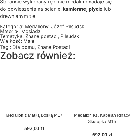
Starannie wykonany ręcznie medalion nadaje się
do powieszenia na ścianie,
kamiennej płycie
lub
drewnianym tle.
Kategoria:
Medaliony
,
Józef Piłsudski
Materiał:
Mosiądz
Tematyka:
Znane postaci
,
Piłsudski
Wielkość:
Małe
Tagi:
Dla domu
,
Znane Postaci
Zobacz również:
Medalion z Matką Boską M17
Medalion Ks. Kapelan Ignacy
Skorupka M15
593,00
zł
692,00
zł