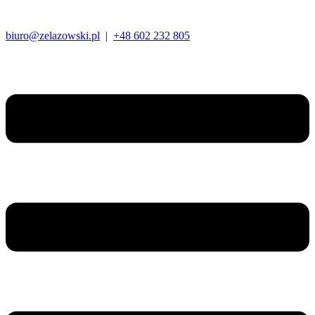
biuro@zelazowski.pl
|
+48 602 232 805