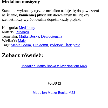
Medalion mosiężny
Starannie wykonany ręcznie medalion nadaje się do powieszenia
na ścianie,
kamiennej płycie
lub drewnianym tle. Piękny
rzemieślniczy wyrób idealnie dopełni każdy projekt.
Kategoria:
Medaliony
Materiał:
Mosiądz
Tematyka:
Matka Boska
,
Dewocjonalia
Wielkość:
Małe
Tagi:
Matka Boska
,
Dla domu
,
kościoły i świątynie
Zobacz również:
Medalion Matka Boska z Dzieciątkiem M48
76,00
zł
Medalion Matka Boska M23