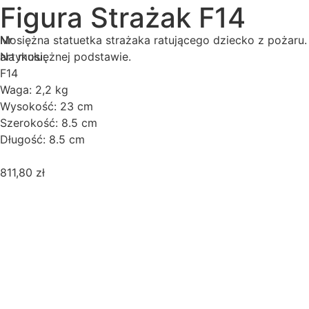
Figura Strażak F14
Nr
Mosiężna statuetka strażaka ratującego dziecko z pożaru.
artykułu:
Na mosiężnej podstawie.
F14
Waga: 2,2 kg
Wysokość: 23 cm
Szerokość: 8.5 cm
Długość: 8.5 cm
811,80
zł