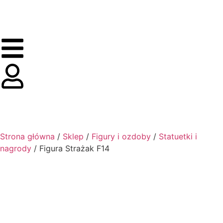
0,00
zł
0
Strona główna
/
Sklep
/
Figury i ozdoby
/
Statuetki i
nagrody
/ Figura Strażak F14