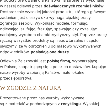
Produkty oferowane dla Państwa na stronie są wykonane
w naszej odlewni przez
doświadczonych rzemieślników
.
Dostarczenie wysokiej jakości produktu, którego głównym
zadaniem jest cieszyć oko wymaga ciężkiej pracy
zgranego zespołu. Wykonując modele, formując,
odlewając, szlifując, frezując, spawając czy cyzelując
nadajemy wyrobom charakterystyczny styl. Poprzez pracę
ręczną wszystkie produkty są niepowtarzalne i często
słyszymy, że w odróżnieniu od masowo wykonywanych
odpowiedników,
posiadają one duszę
.
Odlewnia Żelazowski jest
polską firmą
, wytwarzającą
w Polsce, zaopatrującą się u polskich dostawców. Kupując
nasze wyroby wspierają Państwo małe lokalne
przedsiębiorstwa.
W ZGODZIE Z NATURĄ
Prezentowane przez nas wyroby wykonywane
są z materiałów pochodzących z
recyklingu
. Wysokiej